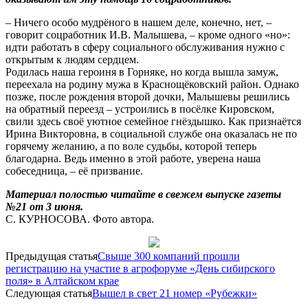
– Ничего особо мудрёного в нашем деле, конечно, нет, –
говорит соцработник И.В. Малышева, – кроме одного «но»:
идти работать в сферу социального обслуживания нужно с
открытым к людям сердцем.
Родилась наша героиня в Горняке, но когда вышла замуж,
переехала на родину мужа в Краснощёковский район. Однако
позже, после рождения второй дочки, Малышевы решились
на обратный переезд – устроились в посёлке Кировском,
свили здесь своё уютное семейное гнёздышко. Как признаётся
Ирина Викторовна, в социальной службе она оказалась не по
горячему желанию, а по воле судьбы, которой теперь
благодарна. Ведь именно в этой работе, уверена наша
собеседница, – её призвание.
Материал полостью читайте в свежем выпуске газеты
№21 от 3 июня.
С. КУРНОСОВА. Фото автора.
Предыдущая статья
Свыше 300 компаний прошли
регистрацию на участие в агрофоруме «День сибирского
поля» в Алтайском крае
Следующая статья
Вышел в свет 21 номер «Рубежки»