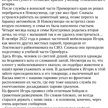
резерва.
После службы в воинской части Приморского края он решил
перебраться в Новокузнецк, где уже жил брат. Сначала
устроился работать на цементный завод, позже пересел за
баранку автомобиля. В Новокузнецке он встретил свою
вторую половину, и семья их была наполнена счастьем.
Четыре месяца назад в семье Кунгуровых родилась вторая
дочка, но отцу с малышкой так и не удалось повстречаться…
В октябре 2022 года в рамках частичной мобилизации Игоря,
как многих других местных парней, проводили от
Локтевского райвоенкомата на СВО. Сначала они проходили
подготовку в учебной части Оренбурга.
Здесь Игорь, человек со светлой душой, наткнулся однажды
на бездомного кота со сломанной лапой. Несмотря на то, что
хлопот у мобилизованного хватало, он подобрал животное и
нашёл время ухаживать за ним. В дальнейшем к Игорю в этой
заботе присоединились и его товарищи, а вылеченный кот
Васька вместе с нашими парнями уехал во фронтовое
расположение их части, где ему тоже нашлась служба по
уничтожению досаждавших парням грызунов.
На фронте Игорь проявил себя отличным бойцом и
грамотным разведчиком. По словам близких, он всегда
старался держать с ними связь – в основном, конечно, через
очень короткие сообщения.