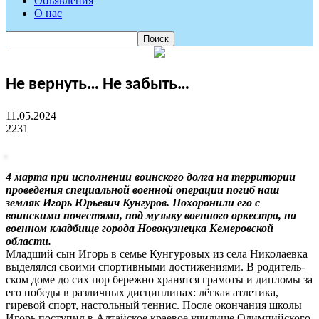
Объявления
О нас
Не вернуть… Не забыть…
11.05.2024
2231
4 марта при исполнении воинского долга на территории
проведения специальной военной операции погиб наш
земляк Игорь Юрьевич Кунгуров. Похоронили его с
воинскими почестями, под музыку военного оркестра, на
военном кладбище города Новокузнецка Кемеровской
области.
Младший сын Игорь в семье Кунгуровых из села Николаевка
выделялся своими спортивными достижениями. В родитель-
ском доме до сих пор бережно хранятся грамоты и дипломы за
его победы в различных дисциплинах: лёгкая атлетика,
гиревой спорт, настольный теннис. После окончания школы
Игорь поступил в Алтайское краевое училище Олимпийского