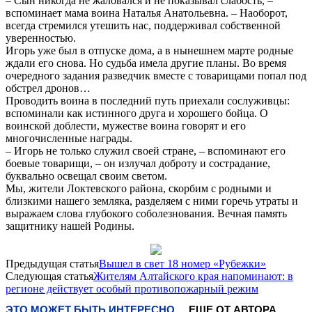
– Сын никогда не жаловался и не показывал слабость, –
вспоминает мама воина Наталья Анатольевна. – Наоборот,
всегда стремился утешить нас, поддерживал собственной
уверенностью.
Игорь уже был в отпуске дома, а в нынешнем марте родные
ждали его снова. Но судьба имела другие планы. Во время
очередного задания разведчик вместе с товарищами попал под
обстрел дронов…
Проводить воина в последний путь приехали сослуживцы:
вспоминали как истинного друга и хорошего бойца. О
воинской доблести, мужестве воина говорят и его
многочисленные награды.
– Игорь не только служил своей стране, – вспоминают его
боевые товарищи, – он излучал доброту и сострадание,
буквально освещал своим светом.
Мы, жители Локтевского района, скорбим с родными и
близкими нашего земляка, разделяем с ними горечь утраты и
выражаем слова глубокого соболезнования. Вечная память
защитнику нашей Родины.
Предыдущая статья
Вышел в свет 18 номер «Рубежки»
Следующая статья
Жителям Алтайского края напоминают: в
регионе действует особый противопожарный режим
ЭТО МОЖЕТ БЫТЬ ИНТЕРЕСНО
ЕЩЕ ОТ АВТОРА