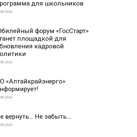
рограмма для школьников
.08.2026
билейный форум «ГосСтарт»
танет площадкой для
бновления кадровой
олитики
.08.2026
О «Алтайкрайэнерго»
нформирует!
.08.2026
е вернуть… Не забыть…
.08.2026