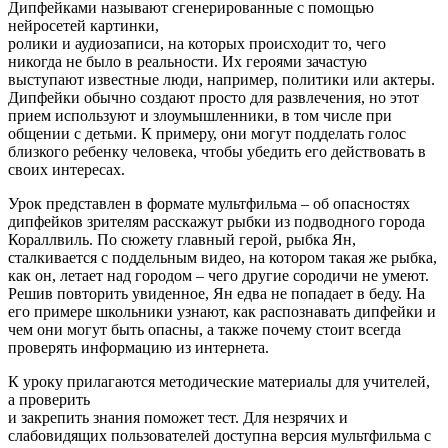
Дипфейками называют сгенерированные с помощью
нейросетей картинки,
ролики и аудиозаписи, на которых происходит то, чего
никогда не было в реальности. Их героями зачастую
выступают известные люди, например, политики или актеры.
Дипфейки обычно создают просто для развлечения, но этот
прием используют и злоумышленники, в том числе при
общении с детьми. К примеру, они могут подделать голос
близкого ребенку человека, чтобы убедить его действовать в
своих интересах.
Урок представлен в формате мультфильма – об опасностях
дипфейков зрителям расскажут рыбки из подводного города
Кораллвиль. По сюжету главный герой, рыбка Ян,
сталкивается с поддельным видео, на котором такая же рыбка,
как он, летает над городом – чего другие сородичи не умеют.
Решив повторить увиденное, Ян едва не попадает в беду. На
его примере школьники узнают, как распознавать дипфейки и
чем они могут быть опасны, а также почему стоит всегда
проверять информацию из интернета.
К уроку прилагаются методические материалы для учителей,
а проверить
и закрепить знания поможет тест. Для незрячих и
слабовидящих пользователей доступна версия мультфильма с