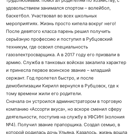
трудолюбивым: помогал родителям по хозяйству, с
удовольствием занимался спортом – волейбол,
баскетбол. Участвовал во всех школьных
мероприятиях. Жизнь просто кипела вокруг него!
После девятого класса парень решил получить
серьёзную профессию и поступил в Рубцовский
техникум, где освоил специальность
газоэлектросварщика. А в 2017 году его призвали в
армию. Служба в танковых войсках закалила характер
и принесла первое воинское звание – младший
сержант. Год пролетел быстро, и после
демобилизации Кирилл вернулся в Рубцовск, где к
тому времени жили его родители.
Сначала он устроился администратором в торговую
компанию «Ассорти вкуса», но вскоре сменил сферу
деятельности, поступив на службу в УФСИН (колония
№4). Получил звание прапорщика. Создал семью, в
которой родилась дочь Ульяна. Казалось, жизнь вошла