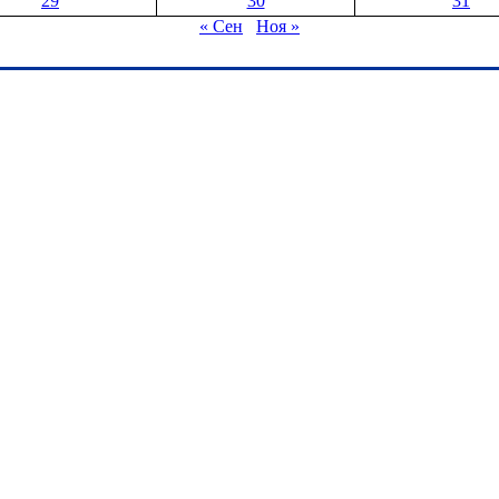
29
30
31
« Сен
Ноя »