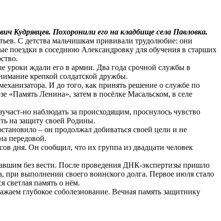
вич Кудрявцев. Похоронили его на кладбище села Павловка.
атьев. С детства мальчишкам прививали трудолюбие: они
вные поездки в соседнюю Александровку для обучения в старших
ство.
 уроки ждали его в армии. Два года срочной службы в
онимание крепкой солдатской дружбы.
еханизатора. И до того, как принять решение о службе по
озе «Память Ленина», затем в посёлке Масальском, в селе
езучаст-но наблюдать за происходящим, проснулось чувство
ать на защиту своей Родины.
остановило – он продолжал добиваться своей цели и не
на передовой.
сов дня. Он сообщил, что их группа из двадцати человек
опавшим без вести. После проведения ДНК-экспертизы пришло
 при выполнении своего воинского долга. Первое июля стало
я светлая память о нём.
ражаем глубокое соболезнование. Вечная память защитнику