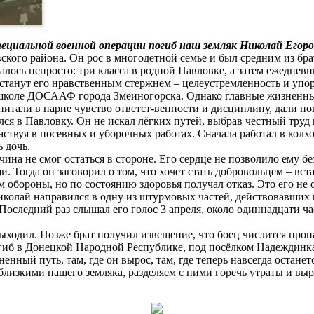
 специальной военной операции погиб наш земляк Николай Егоро
вского района. Он рос в многодетной семье и был средним из бр
валось непросто: три класса в родной Павловке, а затем ежедне
е станут его нравственным стержнем – целеустремленность и упор
ошколе ДОСААФ города Змеиногорска. Однако главные жизненные
питали в парне чувство ответст-венности и дисциплину, дали п
я в Павловку. Он не искал лёгких путей, выбрав честный труд м
частвуя в посевных и уборочных работах. Сначала работал в колх
 дочь.
чина не смог остаться в стороне. Его сердце не позволило ему б
. Тогда он заговорил о том, что хочет стать добровольцем – вст
 обороны, но по состоянию здоровья получал отказ. Это его не 
Николай направился в одну из штурмовых частей, действовавших 
Последний раз слышал его голос 3 апреля, около одиннадцати ча
е выходил. Позже брат получил извещение, что боец числится пр
иб в Донецкой Народной Республике, под посёлком Надеждинка,
енный путь, там, где он вырос, там, где теперь навсегда останетс
близкими нашего земляка, разделяем с ними горечь утраты и вы