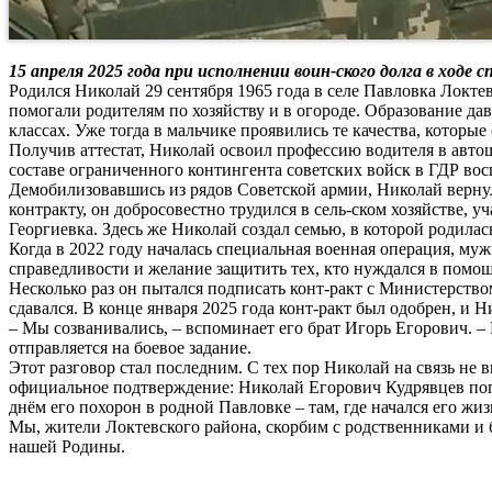
15 апреля 2025 года при исполнении воин-ского долга в ходе
Родился Николай 29 сентября 1965 года в селе Павловка Локте
помогали родителям по хозяйству и в огороде. Образование да
классах. Уже тогда в мальчике проявились те качества, которы
Получив аттестат, Николай освоил профессию водителя в авт
составе ограниченного контингента советских войск в ГДР вос
Демобилизовавшись из рядов Советской армии, Николай вернулс
контракту, он добросовестно трудился в сель-ском хозяйстве, у
Георгиевка. Здесь же Николай создал семью, в которой родилась
Когда в 2022 году началась специальная военная операция, муж
справедливости и желание защитить тех, кто нуждался в помощи
Несколько раз он пытался подписать конт-ракт с Министерством
сдавался. В конце января 2025 года конт-ракт был одобрен, и 
– Мы созванивались, – вспоминает его брат Игорь Егорович. – 
отправляется на боевое задание.
Этот разговор стал последним. С тех пор Николай на связь н
официальное подтверждение: Николай Егорович Кудрявцев пог
днём его похорон в родной Павловке – там, где начался его жизн
Мы, жители Локтевского района, скорбим с родственниками и 
нашей Родины.