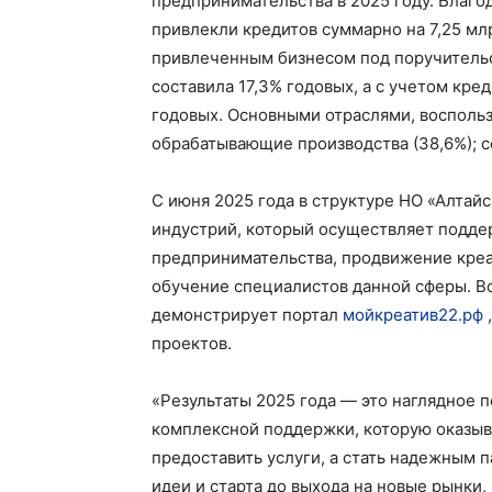
предпринимательства в 2025 году. Благо
привлекли кредитов суммарно на 7,25 мл
привлеченным бизнесом под поручительст
составила 17,3% годовых, а с учетом кр
годовых. Основными отраслями, восполь
обрабатывающие производства (38,6%); сел
С июня 2025 года в структуре НО «Алтай
индустрий, который осуществляет поддер
предпринимательства, продвижение креа
обучение специалистов данной сферы. В
демонстрирует портал
мойкреатив22.рф
проектов.
«Результаты 2025 года — это наглядное
комплексной поддержки, которую оказыва
предоставить услуги, а стать надежным п
идеи и старта до выхода на новые рынки,