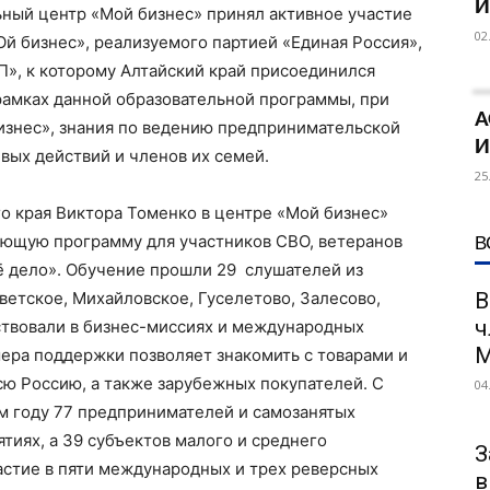
И
ьный центр «Мой бизнес» принял активное участие
02
й бизнес», реализуемого партией «Единая Россия»,
, к которому Алтайский край присоединился
 рамках данной образовательной программы, при
А
изнес», знания по ведению предпринимательской
И
вых действий и членов их семей.
25
о края Виктора Томенко в центре «Мой бизнес»
В
ющую программу для участников СВО, ветеранов
ё дело». Обучение прошли 29 слушателей из
оветское, Михайловское, Гуселетово, Залесово,
В
ч
твовали в бизнес-миссиях и международных
М
мера поддержки позволяет знакомить с товарами и
сю Россию, а также зарубежных покупателей. С
04
 году 77 предпринимателей и самозанятых
тиях, а 39 субъектов малого и среднего
З
астие в пяти международных и трех реверсных
в