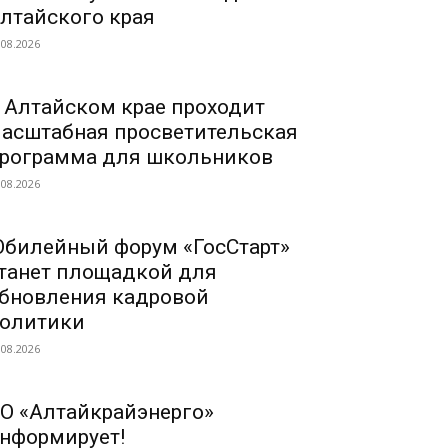
лтайского края
.08.2026
 Алтайском крае проходит
асштабная просветительская
рограмма для школьников
.08.2026
билейный форум «ГосСтарт»
танет площадкой для
бновления кадровой
олитики
.08.2026
О «Алтайкрайэнерго»
нформирует!