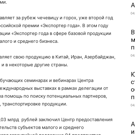
ми.
А
04
авляет за рубеж чечевицу и горох, уже второй год
оссийской премии «Экспортер года». В этом году
В
ации «Экспортер года в сфере базовой продукции
м
лого и среднего бизнеса.
п
04
вляет свою продукцию в Китай, Иран, Азербайджан,
 и в некоторые другие страны.
Ю
обучающих семинарах и вебинарах Центра
с
международных выставках в рамках делегации от
о
ла помощь по поиску потенциальных партнеров,
п
, транспортировке продукции.
04
1,03 млрд рублей заключил Центр предоставления
А
тельств субъектов малого и среднего
и