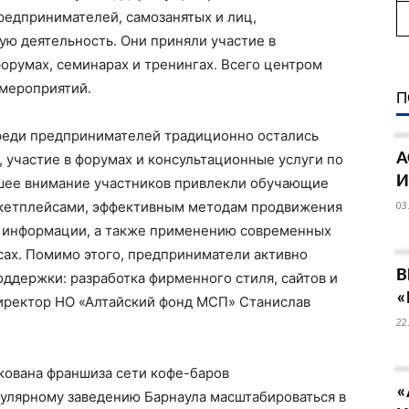
предпринимателей, самозанятых и лиц,
ю деятельность. Они приняли участие в
орумах, семинарах и тренингах. Всего центром
 мероприятий.
П
реди предпринимателей традиционно остались
А
 участие в форумах и консультационные услуги по
И
шее внимание участников привлекли обучающие
ркетплейсами, эффективным методам продвижения
03
ой информации, а также применению современных
сах. Помимо этого, предприниматели активно
В
ддержки: разработка фирменного стиля, сайтов и
«
иректор НО «Алтайский фонд МСП» Станислав
22
кована франшиза сети кофе-баров
«
опулярному заведению Барнаула масштабироваться в