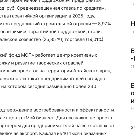
даря гарантийной поддержке 94 предприятия
03
рд руб. Средневзвешенная ставка по кредитам,
ва гарантийной организации в 2025 году,
Н
едитов предприятий строительной отрасли — 8,97%
зовавшимися гарантийной поддержкой, стали:
01
ьское хозяйство (25,85 %); торговля (19,01%).
В
ский фонд МСП» работает центр креативных
«
жку и развитие творческих отраслей
01
тивных проектов на территории Алтайского края,
озможности таких предпринимателей наглядно
В
, на котором сегодня размещено более 230
о
и
30
 подтверждение востребованности и эффективности
ет центр «Мой бизнес». Для нас важно не просто
артнером для предпринимателей на всех этапах: от
З
 включая экспорт. Каждая из 16 тысяч оказанных