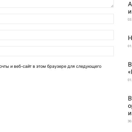
А
и
03
Н
01
В
очты и веб-сайт в этом браузере для следующего
«
01
В
о
и
30