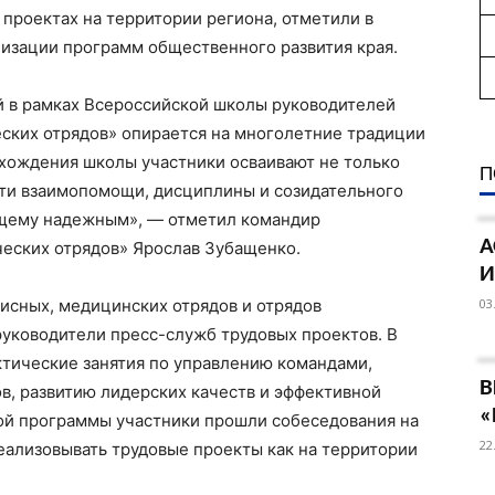
 проектах на территории региона, отметили в
изации программ общественного развития края.
 в рамках Всероссийской школы руководителей
еских отрядов» опирается на многолетние традиции
охождения школы участники осваивают не только
П
сти взаимопомощи, дисциплины и созидательного
оящему надежным», — отметил командир
А
ческих отрядов» Ярослав Зубащенко.
И
исных, медицинских отрядов и отрядов
03
руководители пресс-служб трудовых проектов. В
ктические занятия по управлению командами,
В
в, развитию лидерских качеств и эффективной
«
ой программы участники прошли собеседования на
22
еализовывать трудовые проекты как на территории