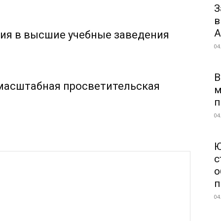
З
в
А
ия в высшие учебные заведения
04
В
 масштабная просветительская
м
п
04
Ю
с
о
п
04