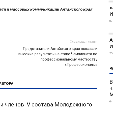
«
чати и массовых коммуникаций Алтайского края
И
02
А
Следующая статья
И
Представители Алтайского края показали
25
высокие результаты на этапе Чемпионата по
профессиональному мастерству
«Профессионалы»
В
В
АВТОРА
ч
М
04
и членов IV состава Молодежного