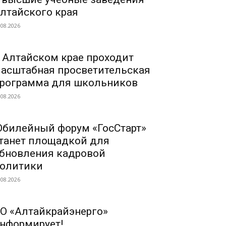
лтайского края
.08.2026
 Алтайском крае проходит
асштабная просветительская
рограмма для школьников
.08.2026
билейный форум «ГосСтарт»
танет площадкой для
бновления кадровой
олитики
.08.2026
О «Алтайкрайэнерго»
нформирует!