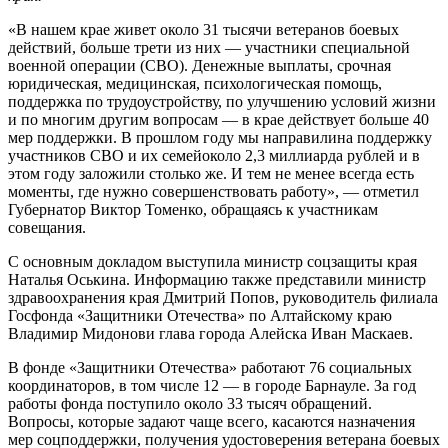
«В нашем крае живет около 31 тысячи ветеранов боевых
действий, больше трети из них — участники специальной
военной операции (СВО). Денежные выплаты, срочная
юридическая, медицинская, психологическая помощь,
поддержка по трудоустройству, по улучшению условий жизни
и по многим другим вопросам — в крае действует больше 40
мер поддержки. В прошлом году мы направилина поддержку
участников СВО и их семейоколо 2,3 миллиарда рублей и в
этом году заложили столько же. И тем не менее всегда есть
моменты, где нужно совершенствовать работу», — отметил
Губернатор Виктор Томенко, обращаясь к участникам
совещания.
С основным докладом выступила министр соцзащиты края
Наталья Оськина. Информацию также представили министр
здравоохранения края Дмитрий Попов, руководитель филиала
Госфонда «Защитники Отечества» по Алтайскому краю
Владимир Мидонови глава города Алейска Иван Маскаев.
В фонде «Защитники Отечества» работают 76 социальных
координаторов, в том числе 12 — в городе Барнауле. За год
работы фонда поступило около 33 тысяч обращений.
Вопросы, которые задают чаще всего, касаются назначения
мер соцподдержки, получения удостоверения ветерана боевых