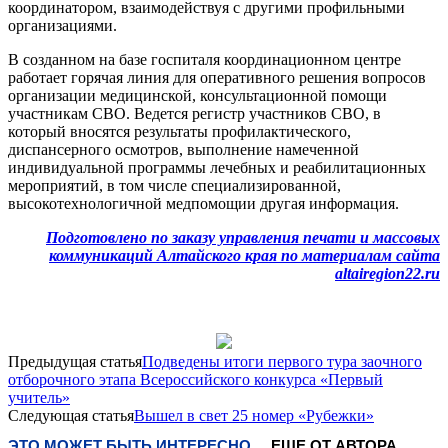
координатором, взаимодействуя с другими профильными
организациями.
В созданном на базе госпиталя координационном центре
работает горячая линия для оперативного решения вопросов
организации медицинской, консультационной помощи
участникам СВО. Ведется регистр участников СВО, в
который вносятся результаты профилактического,
диспансерного осмотров, выполнение намеченной
индивидуальной программы лечебных и реабилитационных
мероприятий, в том числе специализированной,
высокотехнологичной медпомощии другая информация.
Подготовлено по заказу управления печати и массовых
коммуникаций Алтайского края по материалам сайта
altairegion22.ru
Предыдущая статья
Подведены итоги первого тура заочного
отборочного этапа Всероссийского конкурса «Первый
учитель»
Следующая статья
Вышел в свет 25 номер «Рубежки»
ЭТО МОЖЕТ БЫТЬ ИНТЕРЕСНО
ЕЩЕ ОТ АВТОРА