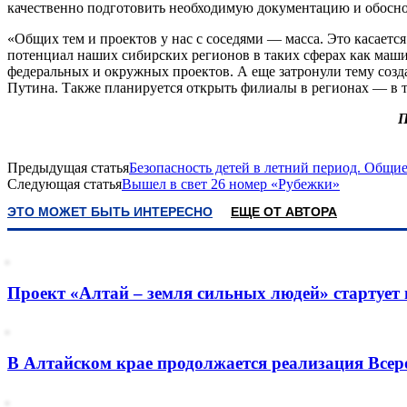
качественно подготовить необходимую документацию и обосно
«Общих тем и проектов у нас с соседями — масса. Это касаетс
потенциал наших сибирских регионов в таких сферах как маши
федеральных и окружных проектов. А еще затронули тему соз
Путина. Также планируется открыть филиалы в регионах — в то
П
Предыдущая статья
Безопасность детей в летний период. Общи
Следующая статья
Вышел в свет 26 номер «Рубежки»
ЭТО МОЖЕТ БЫТЬ ИНТЕРЕСНО
ЕЩЕ ОТ АВТОРА
Проект «Алтай – земля сильных людей» стартует 
В Алтайском крае продолжается реализация Всер