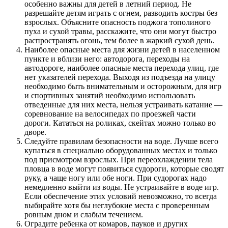
особенно важны для детей в летний период. Не
разрешайте детям играть с огнем, разводить костры без
взрослых. Объясните опасность поджога тополиного
пуха и сухой травы, расскажите, что они могут быстро
распространять огонь, тем более в жаркий сухой день.
Наиболее опасные места для жизни детей в населенном
пункте и вблизи него: автодорога, переходы на
автодороге, наиболее опасные места перехода улиц, где
нет указателей перехода. Выходя из подъезда на улицу
необходимо быть внимательным и осторожным, для игр
и спортивных занятий необходимо использовать
отведенные для них места, нельзя устраивать катание —
соревнование на велосипедах по проезжей части
дороги. Кататься на роликах, скейтах можно только во
дворе.
Следуйте правилам безопасности на воде. Лучше всего
купаться в специально оборудованных местах и только
под присмотром взрослых. При переохлаждении тела
пловца в воде могут появиться судороги, которые сводят
руку, а чаще ногу или обе ноги. При судорогах надо
немедленно выйти из воды. Не устраивайте в воде игр.
Если обеспечение этих условий невозможно, то всегда
выбирайте хотя бы неглубокие места с проверенным
ровным дном и слабым течением.
Оградите ребенка от комаров, пауков и других