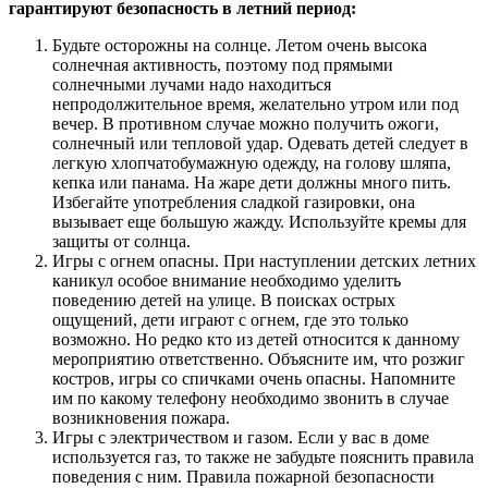
гарантируют безопасность в летний период:
Будьте осторожны на солнце. Летом очень высока
солнечная активность, поэтому под прямыми
солнечными лучами надо находиться
непродолжительное время, желательно утром или под
вечер. В противном случае можно получить ожоги,
солнечный или тепловой удар. Одевать детей следует в
легкую хлопчатобумажную одежду, на голову шляпа,
кепка или панама. На жаре дети должны много пить.
Избегайте употребления сладкой газировки, она
вызывает еще большую жажду. Используйте кремы для
защиты от солнца.
Игры с огнем опасны. При наступлении детских летних
каникул особое внимание необходимо уделить
поведению детей на улице. В поисках острых
ощущений, дети играют с огнем, где это только
возможно. Но редко кто из детей относится к данному
мероприятию ответственно. Объясните им, что розжиг
костров, игры со спичками очень опасны. Напомните
им по какому телефону необходимо звонить в случае
возникновения пожара.
Игры с электричеством и газом. Если у вас в доме
используется газ, то также не забудьте пояснить правила
поведения с ним. Правила пожарной безопасности