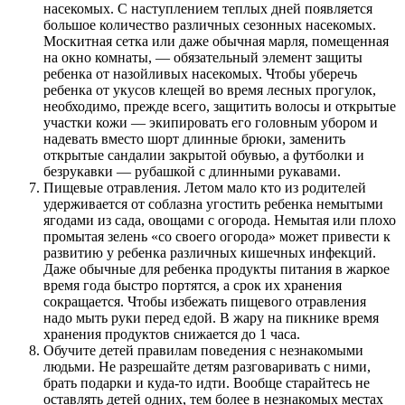
насекомых. С наступлением теплых дней появляется
большое количество различных сезонных насекомых.
Москитная сетка или даже обычная марля, помещенная
на окно комнаты, — обязательный элемент защиты
ребенка от назойливых насекомых. Чтобы уберечь
ребенка от укусов клещей во время лесных прогулок,
необходимо, прежде всего, защитить волосы и открытые
участки кожи — экипировать его головным убором и
надевать вместо шорт длинные брюки, заменить
открытые сандалии закрытой обувью, а футболки и
безрукавки — рубашкой с длинными рукавами.
Пищевые отравления. Летом мало кто из родителей
удерживается от соблазна угостить ребенка немытыми
ягодами из сада, овощами с огорода. Немытая или плохо
промытая зелень «со своего огорода» может привести к
развитию у ребенка различных кишечных инфекций.
Даже обычные для ребенка продукты питания в жаркое
время года быстро портятся, а срок их хранения
сокращается. Чтобы избежать пищевого отравления
надо мыть руки перед едой. В жару на пикнике время
хранения продуктов снижается до 1 часа.
Обучите детей правилам поведения с незнакомыми
людьми. Не разрешайте детям разговаривать с ними,
брать подарки и куда-то идти. Вообще старайтесь не
оставлять детей одних, тем более в незнакомых местах