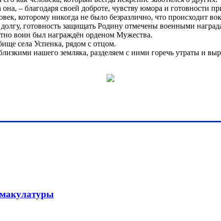
на она, – благодаря своей доброте, чувству юмора и готовности
век, которому никогда не было безразлично, что происходит вок
у долгу, готовность защищать Родину отмечены военными награда
ертно воин был награждён орденом Мужества.
ище села Успенка, рядом с отцом.
лизкими нашего земляка, разделяем с ними горечь утраты и выр
у макулатуры