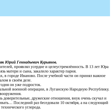
ляк Юрий Геннадьевич Курьянов.
чителей, проявлял усердие и целеустремлённость. В 13 лет Юра
зь матери и сына, закалило характер парня.
х, в городе Иваново. После учебной части он принял важное
алом в своём деле.
одня он уже подросток.
циальной военной операции, в Луганскую Народную Республику.
 вооружения.
нь доверительные, дружеские отношения, внук очень скучал и
еживать… Последний раз беседовали 10 октября, а на следующий
 технического углерода.