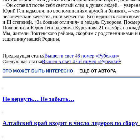
– Он оставил после себя светлый след в душах людей, – увере
Юрий Геннадьевич, по воспоминаниям друзей и близких, – чело
человеческие качества, но и мужество. Его верность воинском
и III степеней, «За боевые отличия» и медаль Суворова. Посм
Похоронили Юрия Геннадьевича Курьянова 21 октября на кладб
Мы, жители Локтевского района, скорбим с родственниками и б
защитнику нашей Родины.
Предыдущая статья
Вышел в свет 46 номер «Рубежки»
Следующая статья
Вышел в свет 47-й номер «Рубежки»
ЭТО МОЖЕТ БЫТЬ ИНТЕРЕСНО
ЕЩЕ ОТ АВТОРА
Не вернуть… Не забыть…
Алтайский край входит в число лидеров по сбор