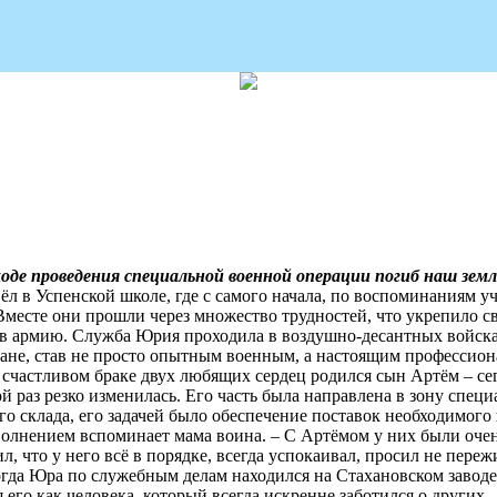
 ходе проведения специальной военной операции погиб наш зем
ёл в Успенской школе, где с самого начала, по воспоминаниям у
месте они прошли через множество трудностей, что укрепило свя
н в армию. Служба Юрия проходила в воздушно-десантных войска
тране, став не просто опытным военным, а настоящим профессион
счастливом браке двух любящих сердец родился сын Артём – сег
й раз резко изменилась. Его часть была направлена в зону спе
о склада, его задачей было обеспечение поставок необходимого
 волнением вспоминает мама воина. – С Артёмом у них были оче
ил, что у него всё в порядке, всегда успокаивал, просил не пер
огда Юра по служебным делам находился на Стахановском заводе
его как человека, который всегда искренне заботился о других.