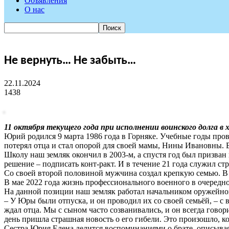
Объявления
О нас
Не вернуть… Не забыть…
22.11.2024
1438
11 октября текущего года при исполнении воинского долга в
Юрий родился 9 марта 1986 года в Горняке. Учебные годы пров
потерял отца и стал опорой для своей мамы, Нины Ивановны. В
Школу наш земляк окончил в 2003-м, а спустя год был призва
решение – подписать конт-ракт. И в течение 21 года служил с
Со своей второй половиной мужчина создал крепкую семью. В 
В мае 2022 года жизнь профессионального военного в очередно
На данной позиции наш земляк работал начальником оружейног
– У Юры были отпуска, и он проводил их со своей семьёй, – с
ждал отца. Мы с сыном часто созванивались, и он всегда говор
день пришла страшная новость о его гибели. Это произошло, к
Сестра Юрия Елена делится воспоминаниями о брате, описывая 