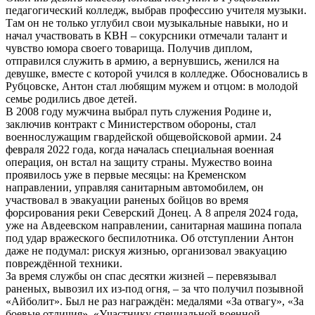
педагогический колледж, выбрав профессию учителя музыки.
Там он не только углубил свои музыкальные навыки, но и
начал участвовать в КВН – сокурсники отмечали талант и
чувство юмора своего товарища. Получив диплом,
отправился служить в армию, а вернувшись, женился на
девушке, вместе с которой учился в колледже. Обосновались в
Рубцовске, Антон стал любящим мужем и отцом: в молодой
семье родились двое детей.
В 2008 году мужчина выбрал путь служения Родине и,
заключив контракт с Министерством обороны, стал
военнослужащим гвардейской общевойсковой армии. 24
февраля 2022 года, когда началась специальная военная
операция, он встал на защиту страны. Мужество воина
проявилось уже в первые месяцы: на Кременском
направлении, управляя санитарным автомобилем, он
участвовал в эвакуации раненых бойцов во время
форсирования реки Северский Донец. А 8 апреля 2024 года,
уже на Авдеевском направлении, санитарная машина попала
под удар вражеского беспилотника. Об отступлении Антон
даже не подумал: рискуя жизнью, организовал эвакуацию
повреждённой техники.
За время службы он спас десятки жизней – перевязывал
раненых, вывозил их из-под огня, – за что получил позывной
«Айболит». Был не раз награждён: медалями «За отвагу», «За
боевые отличия», «Участнику специальной военной