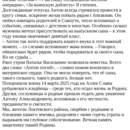
операции», «За воинскую доблесть» II степени.
Долгожданные отпуска Антон всегда стремился провести в
кругу семьи, искренне желая побыть рядом с близкими. Он
любил навещать родителей в Совпути, тепло вспоминал о
событиях, связанных с детством и юностью. Особенно сильно
мужчина мечтал присутствовать на выпускном сына – в этом
году юноша оканчивает девятый класс.
– Антон так хотел поддержать нашего внука в этот важный
момент, – со слезами вспоминает мама воина. – Говорил,
обязательно будет рядом, чтобы порадоваться за своего сына.
Но не судьба…
Рано утром Наталье Васильевне позвонила невестка. Всего
два слова: «Антон погиб», – словно ножом вонзились в
материнское сердце. Она не могла поверить, что её сына,
такого сильного, такого родного, больше нет.
Похоронили воина 14 марта 2025 года на Аллее Славы
рубцовского кладбища – среди тех, кто отдал жизнь за Родину.
Друзья, сослуживцы и родные пришли отдать дань уважения
Антону Александровичу, вспоминая о его честности,
преданности и смелости.
Мы, жители Локтевского района, скорбим с родными и
близкими нашего земляка, разделяем с ними горечь утраты и
выражаем им глубокое соболезнование. Вечная память
защитнику нашей Родины.