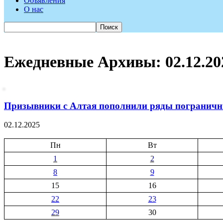
Объявления
О нас
Ежедневные Архивы: 02.12.20
Призывники с Алтая пополнили ряды погранич
02.12.2025
Пн
Вт
1
2
8
9
15
16
22
23
29
30