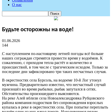
Объявления
О нас
Будьте осторожны на воде!
01.06.2026
144
С наступлением по-настоящему летней погоды всё больше
наших сограждан стремятся провести время у водоёмов. К
сожалению, с приходом тепла растёт и количество и
происшествий, в том числе с трагическим исходом. Только за
последние дни зафиксировано три таких несчастных случая.
В окрестностях села Бурсоль, на водоеме 10-й Лог утонул
мужчина. Предварительно известно, что несчастный случай
произошёл во время рыбалки, рыбак запутался в сетях.
Обстоятельства произошедшего выясняются.
На реке Алей вблизи села Новоалександровка Рубцовского
района компания подростков без сопровождения взрослых
купалась в реке в окрестностях села. При попытке переплыть
водоём один из них начал тонуть. Находившиеся рядом