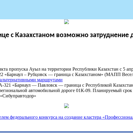
анице с Казахстаном возможно затруднени
кта пропуска Ауыл на территории Республики Казахстан с 5 ап
2 «Барнаул – Рубцовск — граница с Казахстаном» (МАПП Весел
 альтернативными маршрутами
-321 «Барнаул — Павловск — граница с Республикой Казахстан»
 региональной автомобильной дороге 01К-09. Планируемый сро
У «Сибуправтодор»
елем федерального конкурса на создание кластера «Профессиона