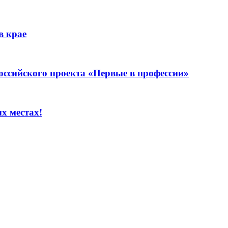
в крае
оссийского проекта «Первые в профессии»
х местах!